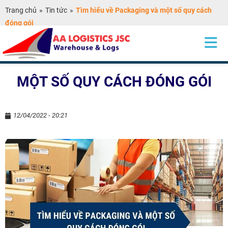
Trang chủ
»
Tin tức
»
Tìm hiểu về Packaging và một số quy cách
đóng gói
TÌM HIỂU VỀ PACKAGING VÀ
MỘT SỐ QUY CÁCH ĐÓNG GÓI
12/04/2022 - 20:21