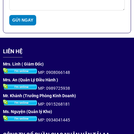
LIÊN HỆ
Mrs. Linh ( Giám Đốc)
MP: 0908066148
Mrs. An (Quản Lý Điều Hành )
MP: 0989725938
Mr. Khánh (Trưởng Phòng Kinh Doanh)
MP: 0915268181
Ms. Nguyện (Quản lý Kho)
MP: 0934041445