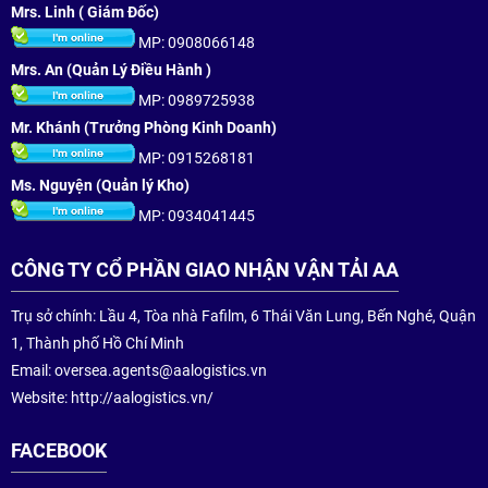
Mrs. Linh ( Giám Đốc)
MP: 0908066148
Mrs. An (Quản Lý Điều Hành )
MP: 0989725938
Mr. Khánh (Trưởng Phòng Kinh Doanh)
MP: 0915268181
Ms. Nguyện (Quản lý Kho)
MP: 0934041445
CÔNG TY CỔ PHẦN GIAO NHẬN VẬN TẢI AA
Trụ sở chính: Lầu 4, Tòa nhà Fafilm, 6 Thái Văn Lung, Bến Nghé, Quận
1, Thành phố Hồ Chí Minh
Email:
oversea.agents@aalogistics.vn
Website: http://aalogistics.vn/
FACEBOOK