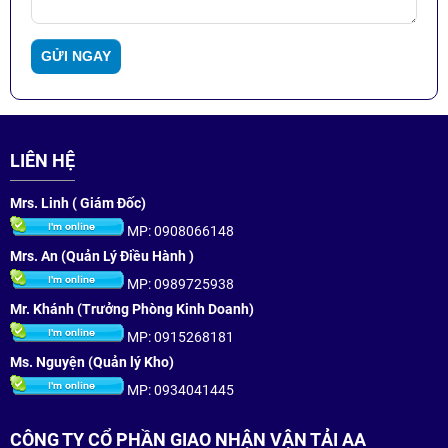
LIÊN HỆ
Mrs. Linh ( Giám Đốc)
MP: 0908066148
Mrs. An (Quản Lý Điều Hành )
MP: 0989725938
Mr. Khánh (Trưởng Phòng Kinh Doanh)
MP: 0915268181
Ms. Nguyện (Quản lý Kho)
MP: 0934041445
CÔNG TY CỔ PHẦN GIAO NHẬN VẬN TẢI AA