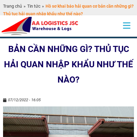
Trang chủ
»
Tin tức
»
Hồ sơ khai báo hải quan cơ bản cần những gì?
Thủ tục hải quan nhập khẩu như thế nào?
HỒ SƠ KHAI BÁO HẢI QUAN CƠ
BẢN CẦN NHỮNG GÌ? THỦ TỤC
HẢI QUAN NHẬP KHẨU NHƯ THẾ
NÀO?
07/12/2022 - 16:05