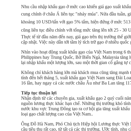
Nhu cầu nhập khẩu gạo ở mức cao khiến giá gạo xuất khẩu 
cung chính ở châu Á liên tục "nhảy múa". Nửa đầu tuần, g
khoảng 10 USD/tấn với gạo 5% tấm, hiện đứng ở mức 513
cũng liên tục điều chỉnh với tổng mức tăng lên tới 25 - 30
Thực tế từ đầu năm đến nay, giá gạo trên thị trường thế giới 
cập nhật. Việc này dẫn tới tâm lý tích trữ gạo ở nhiều quốc 
Nhìn vào hoạt động xuất khẩu gạo của Việt Nam trong 6 th
Philippines hay Trung Quốc, Bờ Biển Ngà, Malaysia tăng l
lại nhập khẩu một lượng lớn, sau một thời gian cố gắng tự 
Không chỉ khách hàng lớn mà khách mua cũng tăng mạnh từ 
tính đến hết tháng 5, xuất khẩu gạo Việt Nam sang Đài Loa
16 lần, hay ngay cả các nước châu Âu như Ba Lan tăng 1
Tiếp tục thuận lợi
Nhận định từ các chuyên gia, xuất khẩu gạo 2 quý cuối năm
nguồn lương thực khác hạn chế. Những thị trường khó tín
nước khu vực Trung Đông tạo ra cơ hội gia tăng xuất khẩu 
loại gạo chất lượng cao của Việt Nam..
Ông Đỗ Hà Nam, Phó Chủ tịch Hiệp hội Lương thực Việt Na
cầu tiêu thụ rất cao, từ tất cả các thị trường. Ước tính, nh