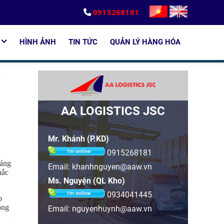
0915268181
HÌNH ẢNH
TIN TỨC
QUẢN LÝ HÀNG HÓA
O
AA LOGISTICS JSC
Mr. Khánh (P.KD)
0915268181
háng
Email:
khanhnguyen@aaw.vn
hắc
Ms. Nguyện (QL Kho)
0934041445
o
ong
Email:
nguyenhuynh@aaw.vn