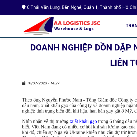
6 Thái Văn Lung, Bến Nghé, Quận 1, Thành phố Hồ Chí
Trang chủ
»
Tin tức
»
Doanh nghiệp dồn dập nhận đơn hàng, 
TRA
DOANH NGHIỆP DỒN DẬP 
LIÊN T
10/07/2023 - 14:27
Theo ông Nguyễn Phước Nam - Tổng Giám đốc Công ty cổ 
đầu năm, xuất khẩu gạo của công ty và doanh nghiệp ngành l
nghiệt; tình trạng biến đổi khí hậu, hạn hán gay gắt ở Mỹ,
Nhìn nhận về thị trường
xuất khẩu gạo
trong 6 tháng đầu 
biết, Việt Nam đang có nhiều cơ hội khi sản lượng gạo củ
khi đó, chiến sự Nga và Ukraine khiến nhu cầu dự trữ lương