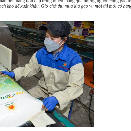
hận đơn hàng dồn dập trong nhiều tháng qua nhưng nguồn cung gạo t
ạch kho để xuất khẩu. Giờ chờ thu mua lúa gạo vụ mới thì mới có hàn