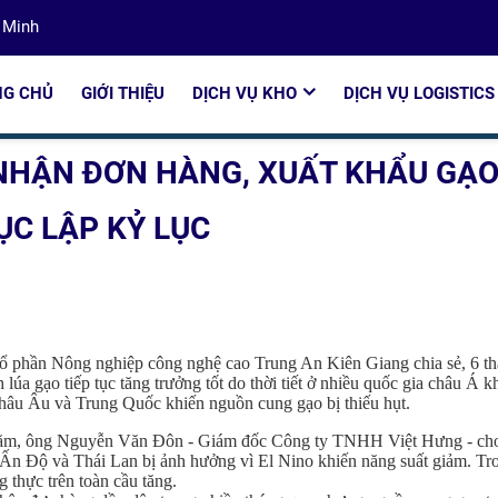
 Minh
xuất khẩu gạo liên tục lập kỷ lục
NG CHỦ
GIỚI THIỆU
DỊCH VỤ KHO
DỊCH VỤ LOGISTICS
NHẬN ĐƠN HÀNG, XUẤT KHẨU GẠ
ỤC LẬP KỶ LỤC
phần Nông nghiệp công nghệ cao Trung An Kiên Giang chia sẻ, 6 t
úa gạo tiếp tục tăng trưởng tốt do thời tiết ở nhiều quốc gia châu Á k
 châu Âu và Trung Quốc khiến nguồn cung gạo bị thiếu hụt.
năm, ông Nguyễn Văn Đôn - Giám đốc Công ty TNHH Việt Hưng - ch
a Ấn Độ và Thái Lan bị ảnh hưởng vì El Nino khiến năng suất giảm. Tr
 thực trên toàn cầu tăng.