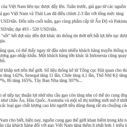
của Việt Nam liên tục được đẩy lên. Tuần trước, giá gạo từ các nguồn
iá gạo Việt Nam và Thái Lan đã điều chỉnh 2-3 lần với tổng mức tăng
 USD/tấn. Đến nửa cuối tuần, gạo cùng phẩm cấp từ Ấn Độ và
Pakist
 USD/tấn; đạt 493 - 520 USD/tấn.
"sốt" hết đợt này đến đợt khác do thông tin thời tiết bất lợi liên tục đư
gia.
áng qua, có thể thấy ngay từ đầu năm nhiều khách hàng truyền thống 
ượng gạo nhập khẩu. Một khách hàng lớn khác là Indonesia cũng quay 
chủ.
khắp nơi trên thế giới. Số liệu thống kê từ Tổng cục Hải quan cho th
n tăng 142%, Senegal tăng 11 lần, Chile tăng 4,1 lần, Thổ Nhĩ Kỳ tăn
17%, Bỉ tăng 165%, Tây Ban Nha tăng 307%...
 sẽ tiếp tục thuận lợi nhờ nhu cầu gạo còn tăng nhẹ có thể do cung ứn
h như châu Âu, Hàn Quốc, Australia và một số thị trường mới mở ở nh
các loại gạo chất lượng cao khi người tiêu dùng đang rất ưa chuộng cá
m cho biết, hiện nay, nguồn cung gạo thế giới khan hiếm trong khi 
u cầu của khách hàng đối với gạo Việt Nam tăng thêm ít nhất hơn 1 triệu t