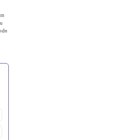
ăm
ầu
 vẫn