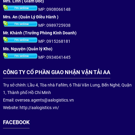
Mrs. Linh ( Giám Đốc)
MP: 0908066148
Mrs. An (Quản Lý Điều Hành )
MP: 0989725938
Mr. Khánh (Trưởng Phòng Kinh Doanh)
MP: 0915268181
Ms. Nguyện (Quản lý Kho)
MP: 0934041445
CÔNG TY CỔ PHẦN GIAO NHẬN VẬN TẢI AA
Trụ sở chính: Lầu 4, Tòa nhà Fafilm, 6 Thái Văn Lung, Bến Nghé, Quận
1, Thành phố Hồ Chí Minh
Email:
oversea.agents@aalogistics.vn
Website: http://aalogistics.vn/
FACEBOOK