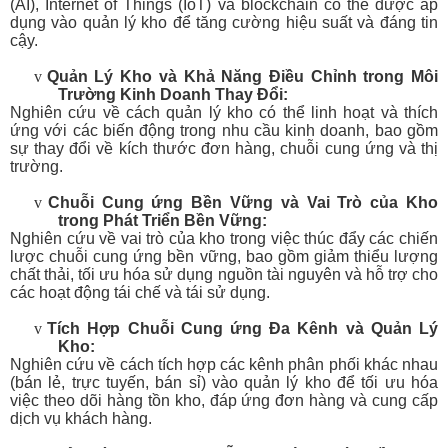
(AI), Internet of Things (IoT) và blockchain có thể được áp
dụng vào quản lý kho để tăng cường hiệu suất và đáng tin
cậy.
v
Quản Lý Kho và Khả Năng Điều Chỉnh trong Môi
Trường Kinh Doanh Thay Đổi:
Nghiên cứu về cách quản lý kho có thể linh hoạt và thích
ứng với các biến động trong nhu cầu kinh doanh, bao gồm
sự thay đổi về kích thước đơn hàng, chuỗi cung ứng và thị
trường.
v
Chuỗi Cung ứng Bền Vững và Vai Trò của Kho
trong Phát Triển Bền Vững:
Nghiên cứu về vai trò của kho trong việc thúc đẩy các chiến
lược chuỗi cung ứng bền vững, bao gồm giảm thiểu lượng
chất thải, tối ưu hóa sử dụng nguồn tài nguyên và hỗ trợ cho
các hoạt động tái chế và tái sử dụng.
v
Tích Hợp Chuỗi Cung ứng Đa Kênh và Quản Lý
Kho:
Nghiên cứu về cách tích hợp các kênh phân phối khác nhau
(bán lẻ, trực tuyến, bán sỉ) vào quản lý kho để tối ưu hóa
việc theo dõi hàng tồn kho, đáp ứng đơn hàng và cung cấp
dịch vụ khách hàng.