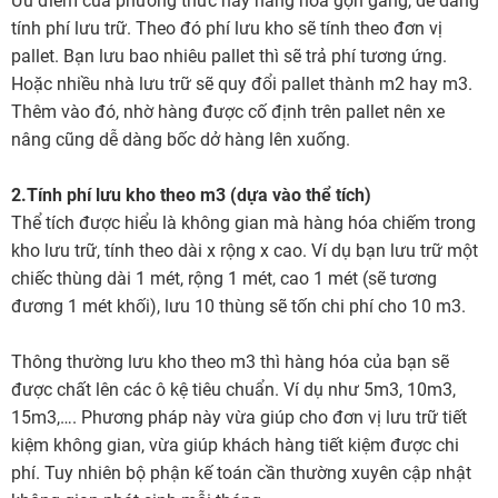
Ưu điểm của phương thức này hàng hóa gọn gàng, dễ dàng
tính phí lưu trữ. Theo đó phí lưu kho sẽ tính theo đơn vị
pallet. Bạn lưu bao nhiêu pallet thì sẽ trả phí tương ứng.
Hoặc nhiều nhà lưu trữ sẽ quy đổi pallet thành m2 hay m3.
Thêm vào đó, nhờ hàng được cố định trên pallet nên xe
nâng cũng dễ dàng bốc dở hàng lên xuống.
2.Tính phí lưu kho theo m3 (dựa vào thể tích)
Thể tích được hiểu là không gian mà hàng hóa chiếm trong
kho lưu trữ, tính theo dài x rộng x cao. Ví dụ bạn lưu trữ một
chiếc thùng dài 1 mét, rộng 1 mét, cao 1 mét (sẽ tương
đương 1 mét khối), lưu 10 thùng sẽ tốn chi phí cho 10 m3.
Thông thường lưu kho theo m3 thì hàng hóa của bạn sẽ
được chất lên các ô kệ tiêu chuẩn. Ví dụ như 5m3, 10m3,
15m3,…. Phương pháp này vừa giúp cho đơn vị lưu trữ tiết
kiệm không gian, vừa giúp khách hàng tiết kiệm được chi
phí. Tuy nhiên bộ phận kế toán cần thường xuyên cập nhật