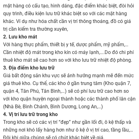
mặt hàng có cấu tạo, hình dáng, đặc điểm khác biệt, đòi hỏi
quy trình, điều kiện lưu trữ khác biệt so với các mặt hàng
khác. Ví dụ như hóa chất cần vị trí thông thoáng, đồ có giá
trị cần kiểm tra thường xuyên,
2. Lưu kho mát
Với hàng thực phẩm, thiết bị y tế, dược phẩm, mỹ phẩm,…
Cần nhiệt độ mát trong kho kín có máy lạnh,….Do đó chi phí
thuê kho mát sẽ cao hơn so với kho lưu trữ nhiệt độ phòng.
3. Địa điểm kho lưu trữ
Giá bất động sản khu vực sẽ ảnh hưởng mạnh mẽ đến mức
giá thuê kho. Cụ thể, các kho ở gần trung tâm (Kho quận 7,
quận 4, Tân Phú, Tân Bình,…) sẽ có phí lưu trữ cao hơn so
với kho quận huyện ngoại thành hoặc các thành phố lân cận
(Nhà Bè, Bình Chánh, Bình Dương, Long An,…)
4. Vị trí lưu trữ trong kho
Trong kho sẽ có các vị trí “đẹp” như gần lối đi, ô kệ thấp và
những nơi khó lấy hàng hơn như ô kệ ở vị trí cao, tầng lầu,…
Đôi khi giữa chúng sẽ có chút khác biệt về giá.