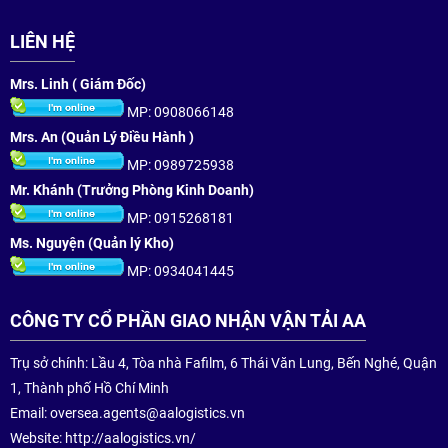
LIÊN HỆ
Mrs. Linh ( Giám Đốc)
MP: 0908066148
Mrs. An (Quản Lý Điều Hành )
MP: 0989725938
Mr. Khánh (Trưởng Phòng Kinh Doanh)
MP: 0915268181
Ms. Nguyện (Quản lý Kho)
MP: 0934041445
CÔNG TY CỔ PHẦN GIAO NHẬN VẬN TẢI AA
Trụ sở chính: Lầu 4, Tòa nhà Fafilm, 6 Thái Văn Lung, Bến Nghé, Quận
1, Thành phố Hồ Chí Minh
Email:
oversea.agents@aalogistics.vn
Website: http://aalogistics.vn/