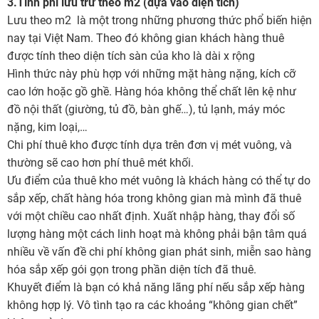
3.Tính phí lưu trữ theo m2 (dựa vào diện tích)
Lưu theo m2 là một trong những phương thức phổ biến hiện
nay tại Việt Nam. Theo đó không gian khách hàng thuê
được tính theo diện tích sàn của kho là dài x rộng
Hình thức này phù hợp với những mặt hàng nặng, kích cỡ
cao lớn hoặc gồ ghề. Hàng hóa không thể chất lên kệ như
đồ nội thất (giường, tủ đồ, bàn ghế…), tủ lạnh, máy móc
nặng, kim loại,…
Chi phí thuê kho được tính dựa trên đơn vị mét vuông, và
thường sẽ cao hơn phí thuê mét khối.
Ưu điểm của thuê kho mét vuông là khách hàng có thể tự do
sắp xếp, chất hàng hóa trong không gian mà mình đã thuê
với một chiều cao nhất định. Xuất nhập hàng, thay đổi số
lượng hàng một cách linh hoạt mà không phải bận tâm quá
nhiều về vấn đề chi phí không gian phát sinh, miễn sao hàng
hóa sắp xếp gói gọn trong phần diện tích đã thuê.
Khuyết điểm là bạn có khả năng lãng phí nếu sắp xếp hàng
không hợp lý. Vô tình tạo ra các khoảng “không gian chết”